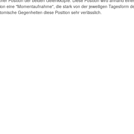
cher Position der beiden Gelenkköpfe. Diese Position wird anhand eine
tion eine "Momentaufnahme", die stark von der jeweiligen Tagesform d
natomische Gegenheiten diese Position sehr verlässlich.