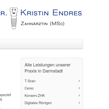
Alle Leistungen unserer
Praxis in Darmstadt
T-Scan
Cerec
T-Scan Methode
peziell
Konserv.ZHK
Cerec
uß
Digitales Röntgen
Übersicht-Konserv.ZHK