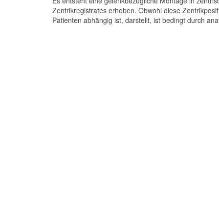
Es entsteht eine gelenkbezügliche Montage in zentris
Zentrikregistrates erhoben. Obwohl diese Zentrikposi
Patienten abhängig ist, darstellt, ist bedingt durch a