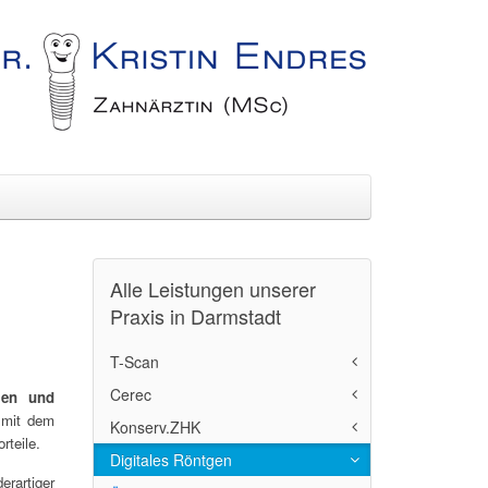
Alle Leistungen unserer
Praxis in Darmstadt
T-Scan
Cerec
T-Scan Methode
men
und
 mit dem
Konserv.ZHK
Cerec
rteile.
Digitales Röntgen
Übersicht-Konserv.ZHK
erartiger