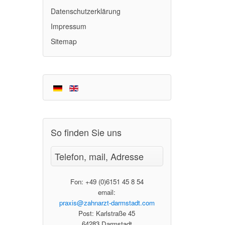
Parodontale Nachsorge
Antibiotikabehandlung
Schienentherapie
Sind Komposites giftig
Implantatanalyse
Mountainbiken
Datenschutzerklärung
Implantatnachsorge
Rezessionsdeckung
Waxup
Sind Dental Kleber giftig
Parodontalanalyse
Rennrad
Impressum
GBR/GTR
Weiterführende Therapien
Gel statt Bohrer
Diagnostisches Waxup
Triathlon
Sitemap
Ironman Frankfurt 2014
Wettkämpfe
So finden Sie uns
Telefon, mail, Adresse
Fon: +49 (0)6151 45 8 54
email:
praxis@zahnarzt-darmstadt.com
Post: Karlstraße 45
64283 Darmstadt