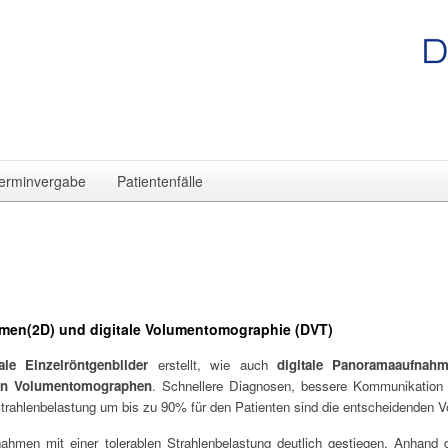
erminvergabe
Patientenfälle
hmen(2D) und digitale Volumentomographie (DVT)
tale Einzelröntgenbilder
erstellt, wie auch
digitale
Panoramaaufnah
len Volumentomographen
. Schnellere Diagnosen, bessere Kommunikation
trahlenbelastung um bis zu 90% für den Patienten sind die entscheidenden Vo
nahmen mit einer tolerablen Strahlenbelastung deutlich gestiegen. Anhand d